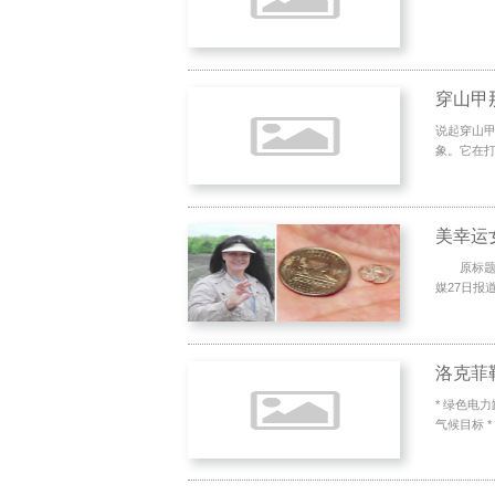
穿山甲
说起穿山
象。它在打
美幸运女
原标题：幸
媒27日报
* 绿色电
气候目标 *