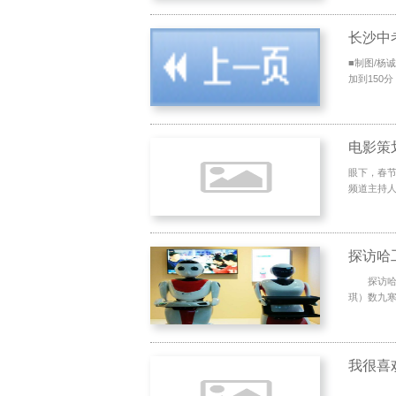
长沙中
■制图/杨
加到150
电影策
眼下，春节
频道主持人
探访哈
探访哈工
琪）数九寒天
我很喜