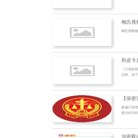
梅氏视
梅氏视察秘
和皮卡
《口袋妖怪
过隙，这个
【保密
新修订保密
密法的10
涉密载