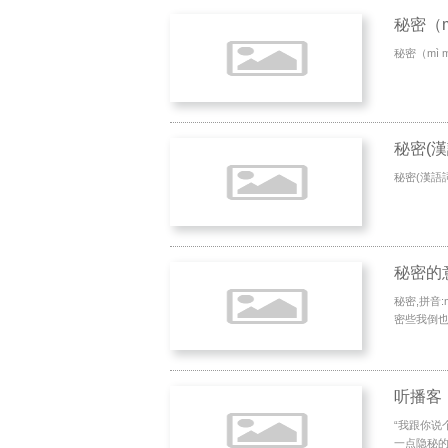
秘密（m
秘密（mì mì）：
秘密(漢
秘密(漢語詞
秘密的
秘密,拼音
密些我倒也
听播客
“我跟你说
一点隐秘的