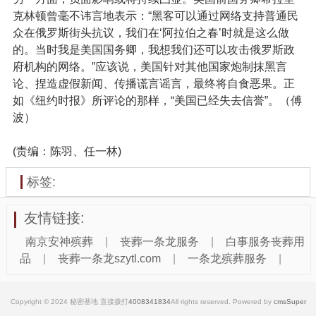
克林顿曾毫不讳言地表示：“黑客可以通过网络支持普通民
众在俄罗斯街头抗议，我们在‘阿拉伯之春’时就是这么做
的。当时我是美国国务卿，我想我们还可以攻击俄罗斯政
府机构的网络。”应该说，美国针对其他国家炮制抹黑言
论、捏造虚假新闻、传播谎言谣言，最终将自食恶果。正
如《纽约时报》所评论的那样，“美国已经失去信誉”。（傅
波）
(责编：陈羽、任一林)
标签:
友情链接:
南京安神殡葬
|
丧葬一条龙服务
|
白事服务丧葬用
品
|
丧葬一条龙szytl.com
|
一条龙殡葬服务
|
Copyright © 2024 秘密基地 直接拨打
4008341834
All rights reserved. Powered by
cmsSuper