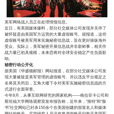
美军网络战人员正在处理情报信息。
近日，有美国媒体爆料，部分社交媒体公司发现并关停了
被怀疑是由美国军方运营的大量虚假账号。据报道，这些
虚假账号被美军用来实施秘密信息战，旨在更好操纵海外
受众。实际上，美军秘密开展信息战并非新鲜事，相关作
战力量已初具规模，未来恐将对全球安全稳定产生负面影
响。
秘密行动公开化
据美国《华盛顿邮报》网站报道，在部分社交媒体公司发
现大量被疑是美军管理的虚假账号、并以违反平台规定之
名将其关闭后，五角大楼下令对美军实施秘密信息战的方
式进行全面审查。
今年8月，从事互联网研究的两家机构——格拉菲卡公司和
斯坦福大学网络观察室发布报告称，近年来，“推特”和“脸
书”社交网站已封杀150余个在美国创建的假冒名人和媒体
网站的账号。尽管研究人员没有将虚假账号归咎于美国军