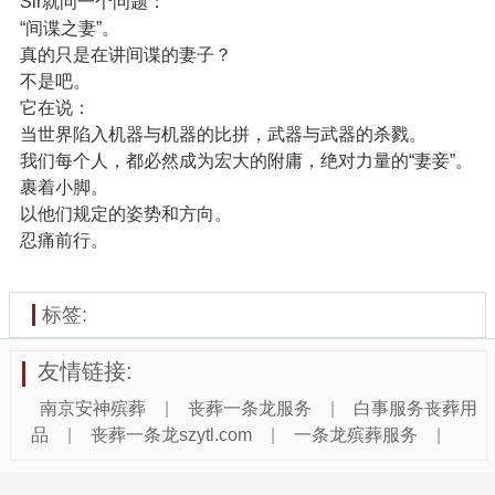
Sir就问一个问题：
“间谍之妻”。
真的只是在讲间谍的妻子？
不是吧。
它在说：
当世界陷入机器与机器的比拼，武器与武器的杀戮。
我们每个人，都必然成为宏大的附庸，绝对力量的“妻妾”。
裹着小脚。
以他们规定的姿势和方向。
忍痛前行。
标签:
友情链接:
南京安神殡葬
|
丧葬一条龙服务
|
白事服务丧葬用
品
|
丧葬一条龙szytl.com
|
一条龙殡葬服务
|