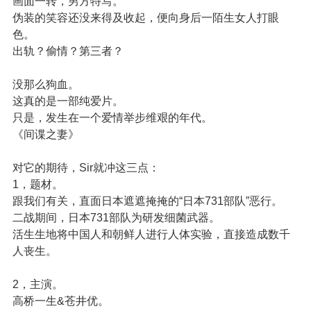
画面一转，男方特写。
伪装的笑容还没来得及收起，便向身后一陌生女人打眼
色。
出轨？偷情？第三者？
没那么狗血。
这真的是一部纯爱片。
只是，发生在一个爱情举步维艰的年代。
《间谍之妻》
对它的期待，Sir就冲这三点：
1，题材。
跟我们有关，直面日本遮遮掩掩的“日本731部队”恶行。
二战期间，日本731部队为研发细菌武器。
活生生地将中国人和朝鲜人进行人体实验，直接造成数千
人丧生。
2，主演。
高桥一生&苍井优。