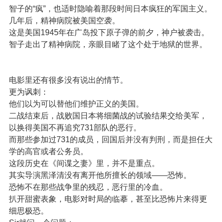
智子的“疯”，也适时隐喻着那段时间日本疯狂的军国主义。
几年后，精神病院被美国空袭。
这是美国1945年在广岛投下原子弹的前夕，神户被袭击。
智子走出了精神病院，亲眼目睹了这个处于地狱的世界。
电影里还有很多没有说出的情节。
更为讽刺：
他们以为可以替他们维护正义的美国。
二战结束后，战败国日本将细菌战的试验结果交给美军，
以换得美国不再追究731部队的恶行。
而那些参加过731的成员，回国后并没有判刑，而是担任大
学的高官或者公务员。
这段历史在《间谍之妻》里，并不是重点。
其实导演黑泽清没有离开他所擅长的领域——恐怖。
恐怖不在那些战争里的残忍，恶行里的冷血。
扒开甜蜜表象，电影对时局的临摹，甚至比恐怖片来得更
细思极恐。