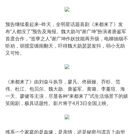
预告继续看起来~昨天，全明星话题喜剧《来都来了》发
布“人都没了”预告及海报。魏大勋与“谢广坤”扮演者唐鉴军
首度合作，“造孽之人”谢广坤作妖技能再升级，电梯抽烟不
听劝，胡搅蛮缠闹翻天，吓得魏大勋瑟瑟发抖，弱小无助
又可怜。
《来都来了》由刘奋斗执导，廖凡、佟丽娅、乔杉、范
伟、杜江、包贝尔、魏大勋、唐鉴军、黄璐、李蔓瑄、海
一天、廖健等主演，尽显各种“来都来了”式生活场景下的嬉
笑闹剧，极具话题性。影片将于4月3日全国上映。
维系一个家庭的是血缘，是亲情，还是秘密与谎言？由华