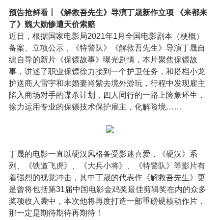
预告抢鲜看丨《解救吾先生》导演丁晟新作立项 《来都来
了》魏大勋惨遭天价索赔
近日，根据国家电影局2021年1月全国电影剧本（梗概）
备案、立项公示，《特警队》《解救吾先生》导演丁晟自
编自导的新片《保镖故事》曝光剧情，本片聚焦保镖故
事，讲述了职业保镖徐力接到一个护卫任务，和搭档小龙
护送商人雷宇和未婚妻肖紫去境外游玩，行程中发现雇主
陷入商场对手的谋杀计划，四人同行的一路上险象环生，
徐力运用专业的保镖技术保护雇主，化解险境……
丁晟的电影一直以硬汉风格备受影迷喜爱，《硬汉》系
列、《铁道飞虎》、《大兵小将》、《特警队》等影片有
着强烈的视觉冲击，其中丁晟的代表作《解救吾先生》更
是曾将包括第31届中国电影金鸡奖最佳剪辑奖在内的众多
奖项收入囊中，本次他将再度打造一部重磅硬核动作片，
那一定是期待期待再期待！