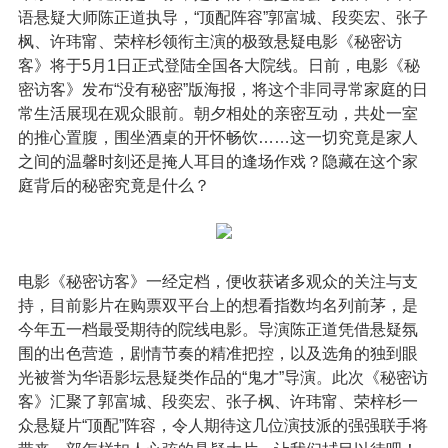
语悬疑大师陈正道执导，“顶配阵容”郭富城、段奕宏、张子
枫、许玮甯、荣梓杉领衔主演的极致悬疑电影《秘密访
客》将于5月1日正式登陆全国各大院线。日前，电影《秘
密访客》发布“没有秘密”版海报，将这个非同寻常家庭的日
常生活展现在观众眼前。朝夕相处的亲密互动，共处一室
的推心置腹，围坐酒桌的开怀畅饮……这一切究竟是家人
之间的温馨时刻还是掩人耳目的逢场作戏？隐藏在这个家
庭背后的秘密究竟是什么？
电影《秘密访客》一经定档，便收获诸多观众的关注与支
持，目前影片在购票双平台上的想看指数均名列前茅，是
今年五一档最受期待的院线电影。导演陈正道凭借悬疑氛
围的出色营造，剧情节奏的精准把控，以及选角的独到眼
光被誉为华语影坛悬疑类作品的“鬼才”导演。此次《秘密访
客》汇聚了郭富城、段奕宏、张子枫、许玮甯、荣梓杉一
众悬疑片“顶配”阵容，令人期待这几位演技派的强强联手将