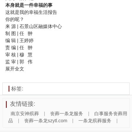
本身就是一件幸福的事
这就是我的幸福生活报告
你的呢？
来 源 | 石景山区融媒体中心
制 图 | 任 翀
编 辑 | 王婷婷
责 编 | 任 翀
审 核 | 穆 慧
监 审 | 郭 伟
展开全文
标签:
友情链接:
南京安神殡葬
|
丧葬一条龙服务
|
白事服务丧葬用
品
|
丧葬一条龙szytl.com
|
一条龙殡葬服务
|