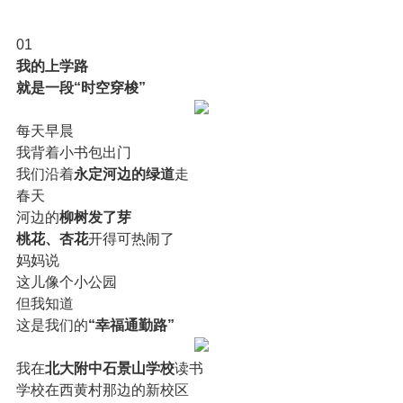
01
我的上学路
就是一段“时空穿梭”
每天早晨
我背着小书包出门
我们沿着
永定河边的绿道
走
春天
河边的
柳树发了芽
桃花、杏花
开得可热闹了
妈妈说
这儿像个小公园
但我知道
这是我们的
“幸福通勤路”
我在
北大附中石景山学校
读书
学校在西黄村那边的新校区