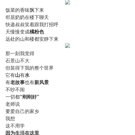
饭菜的香味飘下来
邻居奶奶在楼下聊天
快递叔叔笑着跟我打招呼
天慢慢变成
橘粉色
远处的山和楼都安静下来
那一刻我觉得
石景山不大
但装得下我的整个世界
它有
山
有
水
有
老故事
也有
新风景
不吵不闹
一切都
“刚刚好”
老师说
要爱自己的家乡
我想
这不用学
因为生活在这里