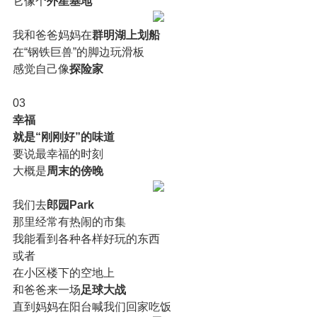
它像个
外星基地
我和爸爸妈妈在
群明湖上划船
在“钢铁巨兽”的脚边玩滑板
感觉自己像
探险家
03
幸福
就是“刚刚好”的味道
要说最幸福的时刻
大概是
周末的傍晚
我们去
郎园Park
那里经常有热闹的市集
我能看到各种各样好玩的东西
或者
在小区楼下的空地上
和爸爸来一场
足球大战
直到妈妈在阳台喊我们回家吃饭