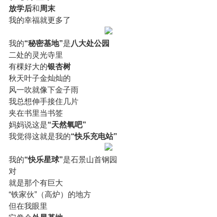
放学后
和
周末
我的幸福就更多了
我的
“秘密基地”
是
八大处公园
二处的灵光寺里
有棵好大的
银杏树
秋天叶子金灿灿的
风一吹就像下金子雨
我总想伸手接住几片
夹在书里当书签
妈妈说这是
“天然氧吧”
我觉得这就是我的
“快乐充电站”
我的
“快乐星球”
是石景山首钢园
对
就是那个有巨大
“铁家伙”（高炉）的地方
但在我眼里