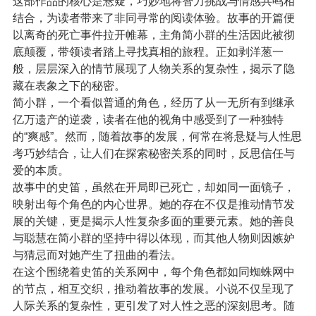
这部作品的核心是悬疑，巧妙地将智力挑战与情感共鸣相
结合，为读者带来了非同寻常的阅读体验。故事的开篇便
以离奇的死亡事件拉开帷幕，主角简小群的生活因此被彻
底颠覆，带领读者踏上寻找真相的旅程。正如剥洋葱一
般，层层深入的情节展现了人物关系的复杂性，揭示了隐
藏在表象之下的秘密。
简小群，一个看似普通的角色，经历了从一无所有到继承
亿万遗产的逆袭，读者在他的视角中感受到了一种独特
的“爽感”。然而，随着故事的发展，何常在将悬疑与人性思
考巧妙结合，让人们在探索秘密关系的同时，反思信任与
爱的本质。
故事中的史笛，虽然在开局即已死亡，却如同一面镜子，
映射出每个角色的内心世界。她的存在不仅是推动情节发
展的关键，更是揭示人性复杂多面的重要元素。她的善良
与聪慧在简小群的坚持中得以体现，而其他人物则因嫉妒
与猜忌而对她产生了扭曲的看法。
在这个围绕着史笛的关系网中，每个角色都如同蜘蛛网中
的节点，相互交织，推动着故事的发展。小说不仅呈现了
人际关系的复杂性，更引发了对人性之恶的深刻思考。随