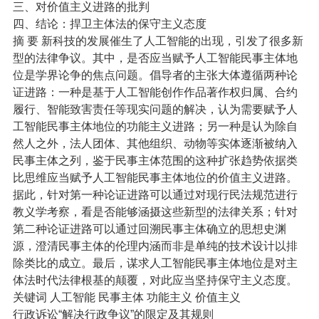
三、对价值主义进路的批判
四、结论：捍卫主体法的保守主义态度
摘 要 新科技的发展催生了人工智能的出现，引发了很多新
型的法律争议。其中，是否应当赋予人工智能民事主体地
位是学界论争的焦点问题。倡导者的主张大体遵循两种论
证进路：一种是基于人工智能创作作品著作权归属、合约
履行、智能致害责任等现实问题的解决，认为需要赋予人
工智能民事主体地位的功能主义进路；另一种是认为除自
然人之外，法人团体、其他组织、动物等实体逐渐被纳入
民事主体之列，鉴于民事主体范围的这种扩张趋势依据类
比思维应当赋予人工智能民事主体地位的价值主义进路。
据此，针对第一种论证进路可以通过对现行民法规范进行
教义学考察，看是否能够涵摄这些新型的法律关系；针对
第二种论证进路可以通过回溯民事主体确立的思想史渊
源，澄清民事主体的伦理内涵而非是单纯的技术设计以排
除类比的成立。最后，谋求人工智能民事主体地位是对主
体法时代法律根基的颠覆，对此应当坚持保守主义态度。
关键词 人工智能 民事主体 功能主义 价值主义
行政诉讼“解决行政争议”的限定及其规则