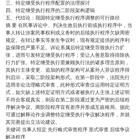
三、特定继受执行程序配置的法理探讨
四、特定继受执行程序的二阶段架构逻辑
五、代结论：我国特定继受执行程序调整的可行路径
摘 要 在民事诉讼中、判决生效后执行前或执行程序中，当
事人转让涉案民事权利或义务时的后续执行程序欠缺周密
规定。在转让事实等发生争议时，现有规定提供的程序利
益保障也严重不足。诉讼系属后特定继受导致执行力扩
张，进而引发特定继受执行程序；受让人善意取得排除执
行力扩张。特定继受执行需兼顾执行法的诸多理念原则，
其执行主体变更、追加的程序架构可从案外人异议程序得
到启示，采取二阶段架构形式。在第一阶段中，法院先行
适用非讼法理略式审查，此种形式审查仅运用特定证明方
式，如欠缺上述特定证明方式或者被执行人主张上述证明
不符合客观真实，则应在第二阶段通过更为严密的后续程
序解决争议。两阶段程序宜有差序并形成互嵌格局。据此
可通过解释论作业调整特定继受执行争议解决程序，并就
其完善提出立法论建议。
关键词 当事人恒定 先行略式审查程序 形式审查 后续争议
解决程序