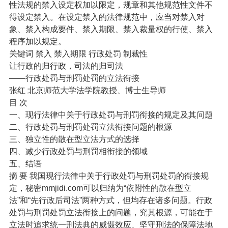
性法规的禁入设定权加以限定，规章和其他规范性文件不
得设定禁入。在设定禁入的法律规范中，应当对禁入对
象、禁入构成要件、禁入期限、禁入裁量权的行使、禁入
程序加以规定。
关键词 禁入 禁入期限 行政处罚 制裁性
让行政的归行政，司法的归司法
——行政处罚与刑罚处罚的立法衔接
张红 北京师范大学法学院教授、博士生导师
目 次
一、现行法律中关于行政处罚与刑罚衔接的规定及其问题
二、行政处罚与刑罚处罚立法衔接问题的根源
三、独立性的散在型立法方式的选择
四、减少行政处罚与刑罚相衔接的领域
五、结语
摘 要 我国现行法律中关于行政处罚与刑罚处罚的衔接规
定，秘密mmjidi.com可以归纳为“依附性的散在型立
法”和“先行政后司法”两种方式，但均存在诸多问题。行政
处罚与刑罚处罚立法衔接上的问题，究其根源，可能在于
立法时追求统一刑法典的威慑效应、坚守刑法的保障法地