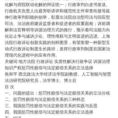
化解与府院联动化解的辩证统一；行政审判白皮书发送、
行政机关负责人出庭旁听讲评和规范性文件审查衔接等延
伸行政审判职能的创举，彰显出法院自治型司法与回应型
司法、法治政府建设监督者和促进者的双重面相；诉前调
解和法官释明等诉源治理方式的推行，预示着司法能力向
化讼止争与减诉少讼、理性维权与文明促进的迈进。上海
法院行政诉讼创新实践的别样图景，有望形塑一种新型互
动式行政诉讼制度生长路径，发挥行政审判制度在国家治
理现代化进程中的应有作用。
关键词 地方法院 行政诉讼 实质性解决行政争议 诉源治理
知识产权惩罚性赔偿与法定赔偿关系的立法选择
焦和平 西北政法大学经济法学院副教授、人工智能与智慧
法治研究院研究员，法学博士、博士后
目 次
一、问题的提出：惩罚性赔偿与法定赔偿关系的立法分歧
二、惩罚性赔偿与法定赔偿关系的三种样态
三、我国惩罚性赔偿与法定赔偿关系的实践与反思
四、我国惩罚性赔偿与法定赔偿关系的立法选择