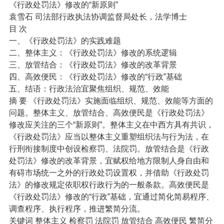
《行政处罚法》修改的“新原则”
袁雪石 司法部行政执法协调监督局处长，法学博士
目 次
一、《行政处罚法》的实践难题
二、整体主义：《行政处罚法》修改的系统逻辑
三、放管结合：《行政处罚法》修改的改革背景
四、高效便民：《行政处罚法》修改的“行政”基础
五、结语：行政法治宜聚焦组织、规范、效能
摘 要 《行政处罚法》实施面临组织、规范、效能等方面的
问题。整体主义、放管结合、高效便民是《行政处罚法》
修改应关注的三个“新原则”。整体主义在中西方具有共识，
《行政处罚法》应当以整体主义重塑组织法与行为法，在
行刑衔接制度中创设检察罚、法院罚。放管结合是《行政
处罚法》修改的改革背景，宜赋权给地方限制人身自由和
有碍市场统一之外的行政处罚设置权，并借助《行政处罚
法》的修改规定依职权行政行为的一般条款。高效便民是
《行政处罚法》修改的“行政”基础，宜通过简化简易程序、
调查程序、执行程序，推进繁简分流。
关键词 整体主义 检察罚 法院罚 放管结合 高效便民 繁简分