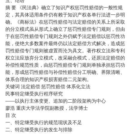
五、结语
摘 要 《民法典》确立了知识产权惩罚性赔偿的一般性规
定，其具体适用条件仍有赖于知识产权各单行法进一步明
确。《商标法》在惩罚性赔偿与法定赔偿的关系上所采取
的分立模式虽从形式上确立了惩罚性赔偿专门规则，但由
于在惩罚性赔偿专门规则之外仍赋予法定赔偿以惩罚性功
能，使绝大多数案件最终仍以法定赔偿方式解决，造成惩
罚性赔偿专门规则被虚置而沦为具文。著作权立法和专利
权立法应放弃分立模式，改采融合模式，还原法定赔偿的
补偿性规范性质，由惩罚性赔偿专门规则单独承担惩罚功
能，形成惩罚性赔偿与补偿性赔偿分工明确、界限清晰、
体系合理的知识产权损害赔偿二元架构。
关键词 法定赔偿 惩罚性赔偿 体系化立法
民事特定继受执行程序研究
——以执行主体变更、追加的二阶段架构为中心
廖浩 重庆大学法学院副教授，法学博士
目 次
一、特定继受执行的规范现状及不足
二、特定继受执行的发生与排除