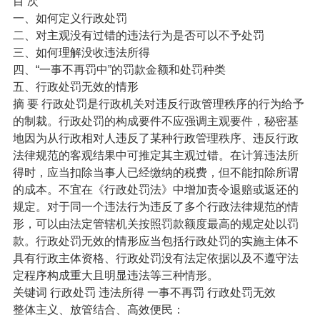
目 次
一、如何定义行政处罚
二、对主观没有过错的违法行为是否可以不予处罚
三、如何理解没收违法所得
四、“一事不再罚中”的罚款金额和处罚种类
五、行政处罚无效的情形
摘 要 行政处罚是行政机关对违反行政管理秩序的行为给予
的制裁。行政处罚的构成要件不应强调主观要件，秘密基
地因为从行政相对人违反了某种行政管理秩序、违反行政
法律规范的客观结果中可推定其主观过错。在计算违法所
得时，应当扣除当事人已经缴纳的税费，但不能扣除所谓
的成本。不宜在《行政处罚法》中增加责令退赔或返还的
规定。对于同一个违法行为违反了多个行政法律规范的情
形，可以由法定管辖机关按照罚款额度最高的规定处以罚
款。行政处罚无效的情形应当包括行政处罚的实施主体不
具有行政主体资格、行政处罚没有法定依据以及不遵守法
定程序构成重大且明显违法等三种情形。
关键词 行政处罚 违法所得 一事不再罚 行政处罚无效
整体主义、放管结合、高效便民：