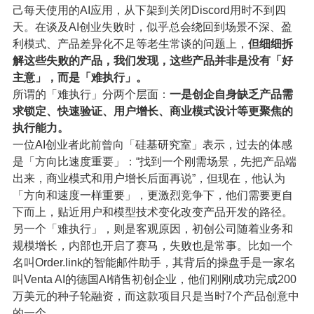
己每天使用的AI应用，从下架到关闭Discord用时不到四
天。在谈及AI创业失败时，似乎总会绕回到场景不深、盈
利模式、产品差异化不足等老生常谈的问题上，
但细细拆
解这些失败的产品，我们发现，这些产品并非是没有「好
主意」，而是「难执行」。
所谓的「难执行」分两个层面：
一是创企自身缺乏产品需
求锁定、快速验证、用户增长、商业模式设计等更聚焦的
执行能力。
一位AI创业者此前曾向「硅基研究室」表示，过去的体感
是「方向比速度重要」：“找到一个刚需场景，先把产品端
出来，商业模式和用户增长后面再说”，但现在，他认为
「方向和速度一样重要」，更激烈竞争下，他们需要更自
下而上，贴近用户和模型技术变化改变产品开发的路径。
另一个「难执行」，则是客观原因，初创公司随着业务和
规模增长，内部也开启了赛马，失败也是常事。比如一个
名叫Order.link的智能邮件助手，其背后的操盘手是一家名
叫Venta AI的德国AI销售初创企业，他们刚刚成功完成200
万美元的种子轮融资，而这款项目只是当时7个产品创意中
的一个。